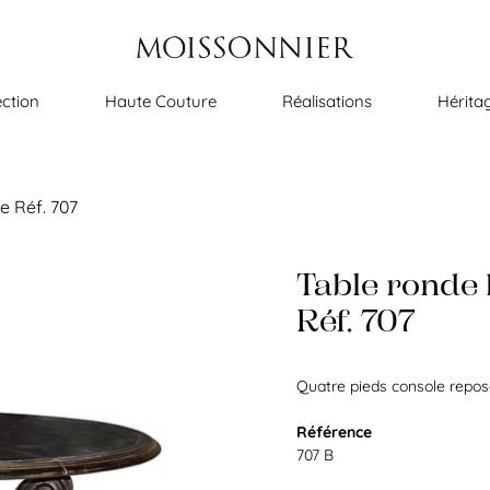
ection
Haute Couture
Réalisations
Hérita
e Réf. 707
Table ronde
Réf. 707
Quatre pieds console reposa
Référence
707 B