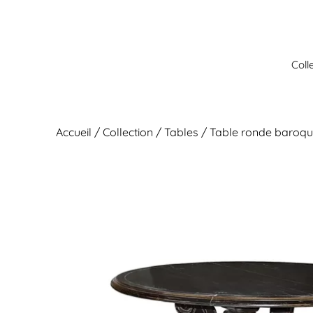
Aller
au
contenu
Coll
Accueil
/
Collection
/
Tables
/ Table ronde baroqu