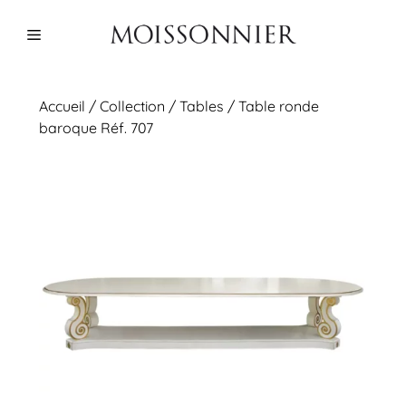
Aller
au
Menu
contenu
Accueil
/
Collection
/
Tables
/ Table ronde
baroque Réf. 707