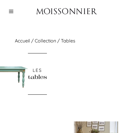
Aller
au
Menu
contenu
Accueil
/
Collection
/ Tables
tables