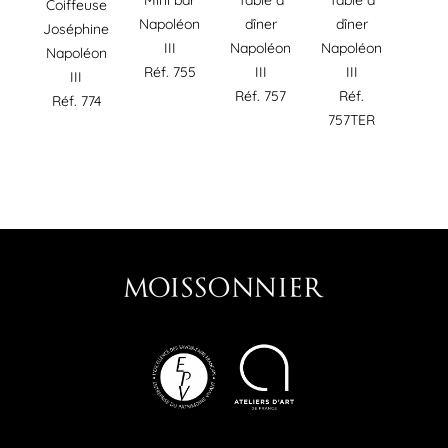
Mini bar
Table à
Table à
Coiffeuse
Napoléon
dîner
dîner
Joséphine
III
Napoléon
Napoléon
Napoléon
Réf. 755
III
III
III
Réf. 757
Réf.
Réf. 774
757TER