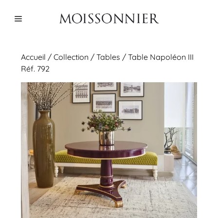
Aller
au
Menu
contenu
Accueil
/
Collection
/
Tables
/ Table Napoléon III
Réf. 792