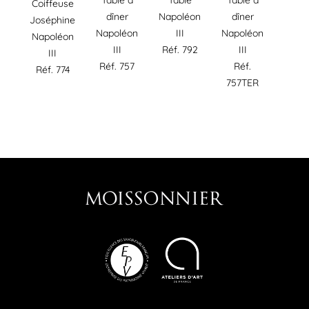
Table à
Table
Table à
Coiffeuse
dîner
Napoléon
dîner
Joséphine
Napoléon
III
Napoléon
Napoléon
III
Réf. 792
III
III
Réf. 757
Réf.
Réf. 774
757TER