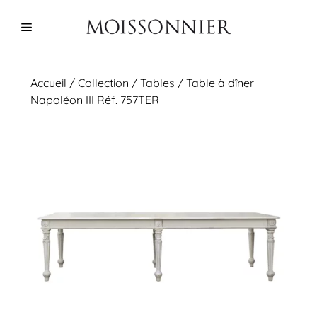
Aller
au
Menu
contenu
Accueil
/
Collection
/
Tables
/ Table à dîner
Napoléon III Réf. 757TER