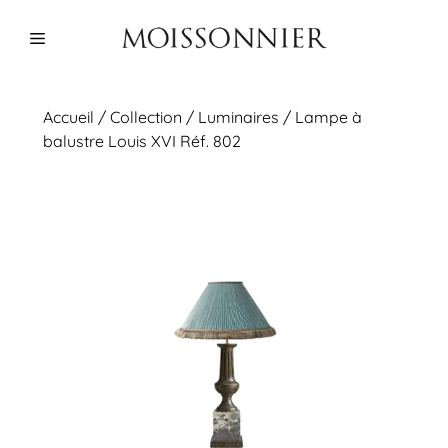
Aller
au
Menu
contenu
Accueil
/
Collection
/
Luminaires
/ Lampe à
balustre Louis XVI Réf. 802