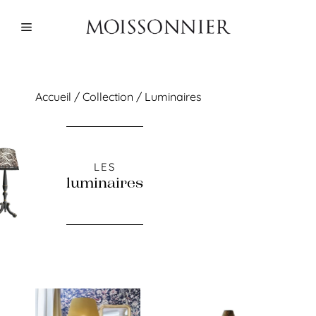
Aller
au
Menu
contenu
Accueil
/
Collection
/ Luminaires
luminaires