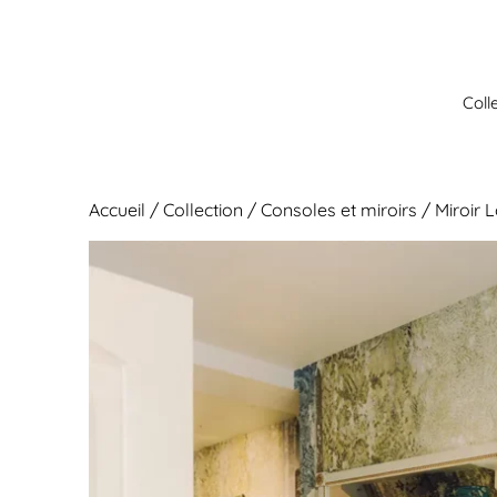
Aller
au
contenu
Coll
Accueil
/
Collection
/
Consoles et miroirs
/ Miroir L