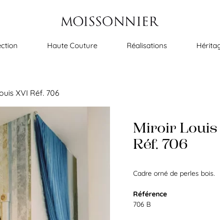
ection
Haute Couture
Réalisations
Hérita
ouis XVI Réf. 706
Miroir Louis
Réf. 706
Cadre orné de perles bois.
Référence
706 B