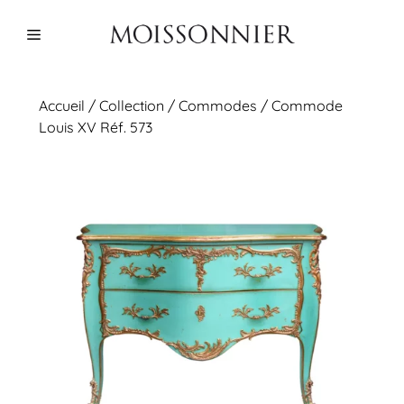
Aller
au
Menu
contenu
Accueil
/
Collection
/
Commodes
/ Commode
Louis XV Réf. 573