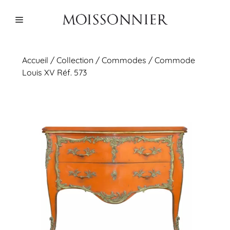
Aller
au
Menu
contenu
Accueil
/
Collection
/
Commodes
/ Commode
Louis XV Réf. 573