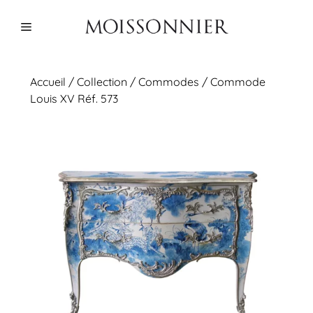
Aller
au
Menu
contenu
Accueil
/
Collection
/
Commodes
/ Commode
Louis XV Réf. 573