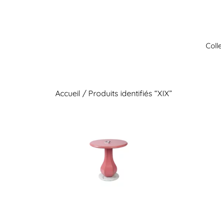
Aller
au
contenu
Coll
Accueil
/ Produits identifiés “XIX”