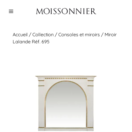
Aller
au
Menu
contenu
Accueil
/
Collection
/
Consoles et miroirs
/ Miroir
Lalande Réf. 695