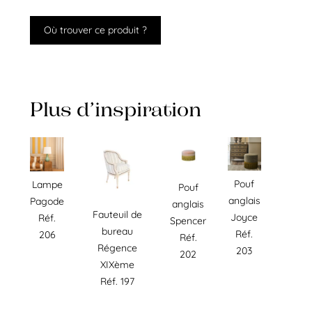
Où trouver ce produit ?
Plus d’inspiration
Pouf
Lampe
Pouf
anglais
Pagode
anglais
Fauteuil de
Joyce
Réf.
Spencer
bureau
Réf.
206
Réf.
Régence
203
202
XIXème
Réf. 197