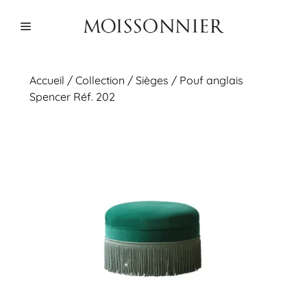
Aller
au
Menu
contenu
Accueil
/
Collection
/
Sièges
/ Pouf anglais
Spencer Réf. 202