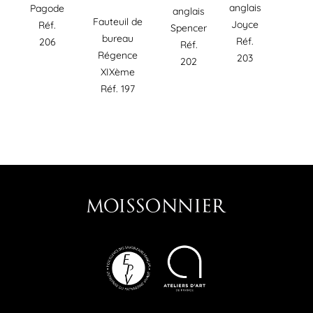
anglais
Pagode
anglais
Fauteuil de
Joyce
Réf.
Spencer
bureau
Réf.
206
Réf.
Régence
203
202
XIXème
Réf. 197