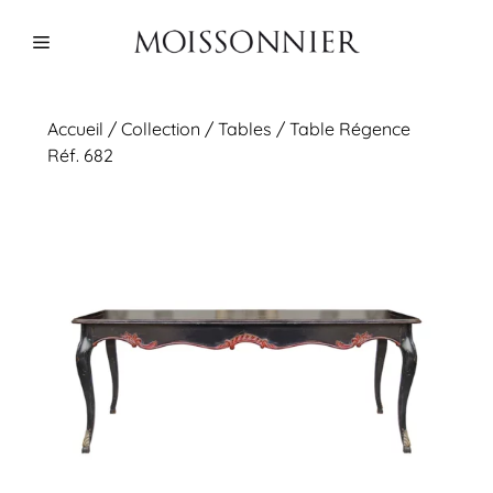
Aller
au
Menu
contenu
Accueil
/
Collection
/
Tables
/ Table Régence
Réf. 682