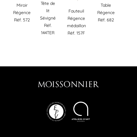
Tête de
Miroir
Table
lit
Fauteuil
Régence
Régence
Sévigné
Régence
Réf. 572
Réf. 682
Réf.
médaillon
144TER
Réf. 157F