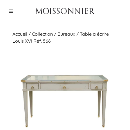
Aller
au
Menu
contenu
Accueil
/
Collection
/
Bureaux
/ Table à écrire
Louis XVI Réf. 566