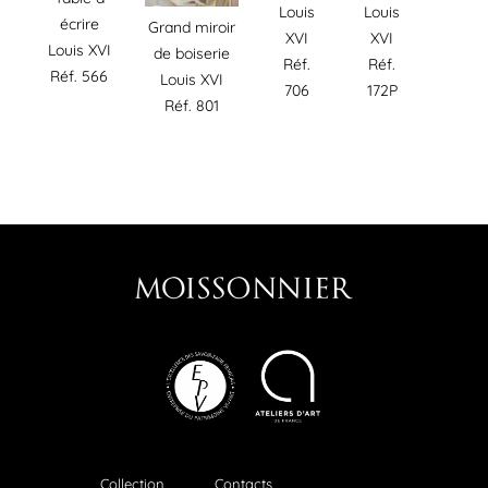
Louis
Louis
écrire
Grand miroir
XVI
XVI
Louis XVI
de boiserie
Réf.
Réf.
Réf. 566
Louis XVI
706
172P
Réf. 801
Collection
Contacts