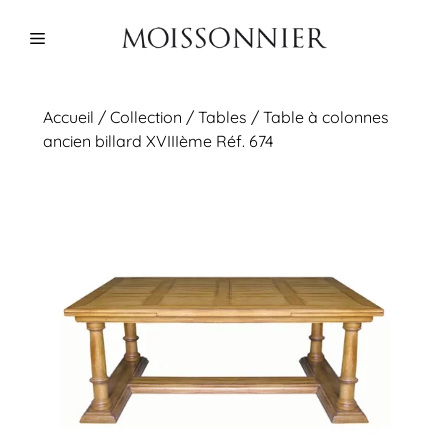
Aller
au
Menu
contenu
Accueil
/
Collection
/
Tables
/ Table à colonnes
ancien billard XVIIIème Réf. 674