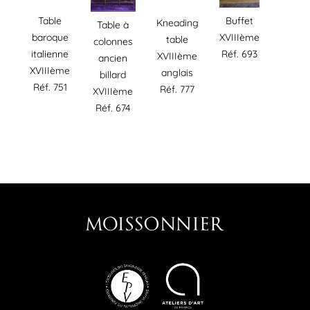
Table
Buffet
Kneading
Table à
baroque
XVIIIème
table
colonnes
italienne
Réf. 693
XVIIIème
ancien
XVIIIème
anglais
billard
Réf. 751
Réf. 777
XVIIIème
Réf. 674