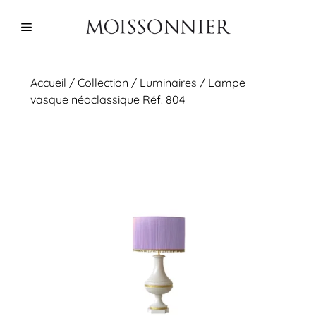
Aller
au
Menu
contenu
Accueil
/
Collection
/
Luminaires
/ Lampe
vasque néoclassique Réf. 804