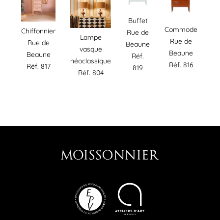
Buffet
Commode
Chiffonnier
Rue de
Lampe
Rue de
Rue de
Beaune
vasque
Beaune
Beaune
Réf.
néoclassique
Réf. 816
Réf. 817
819
Réf. 804