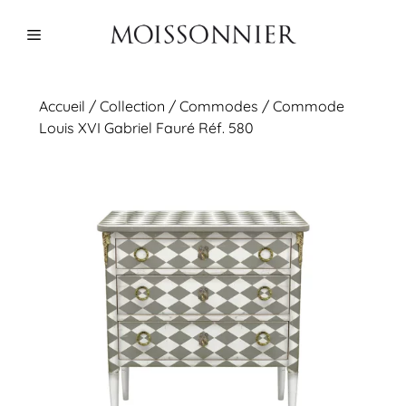
Aller
au
Menu
contenu
Accueil
/
Collection
/
Commodes
/ Commode
Louis XVI Gabriel Fauré Réf. 580