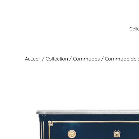
Aller
au
contenu
Coll
Accueil
/
Collection
/
Commodes
/ Commode de sa