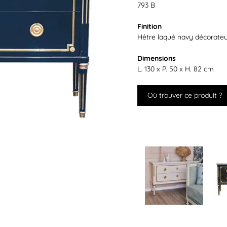
793 B
Finition
Hêtre laqué navy décorate
Dimensions
L. 130 x P. 50 x H. 82 cm
Où trouver ce produit ?