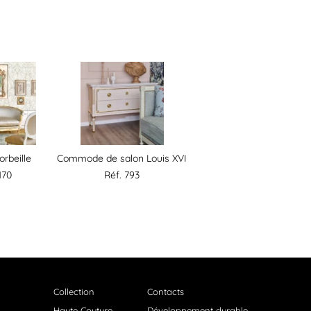
rbeille
Commode de salon Louis XVI
170
Réf. 793
Collection
Contacts
Haute Couture
Développement durable