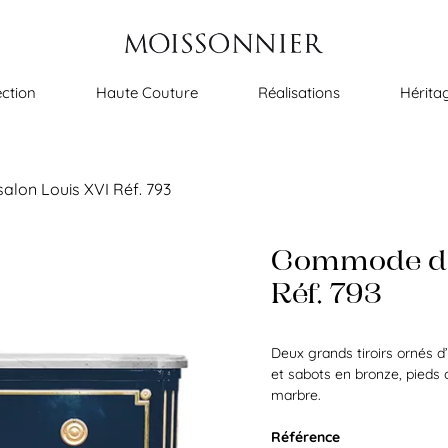
ection
Haute Couture
Réalisations
Hérita
lon Louis XVI Réf. 793
Commode de
Réf. 793
Deux grands tiroirs ornés d
et sabots en bronze, pieds c
marbre.
Référence