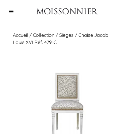
Aller
au
Menu
contenu
Accueil
/
Collection
/
Sièges
/ Chaise Jacob
Louis XVI Réf. 4791C