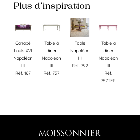
Plus d’inspiration
Canapé
Table à
Table
Table à
Louis XVI
dîner
Napoléon
dîner
Napoléon
Napoléon
III
Napoléon
III
III
Réf. 792
III
Réf. 167
Réf. 757
Réf.
757TER