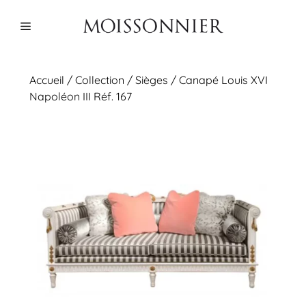
Aller
au
Menu
contenu
Accueil
/
Collection
/
Sièges
/ Canapé Louis XVI
Napoléon III Réf. 167