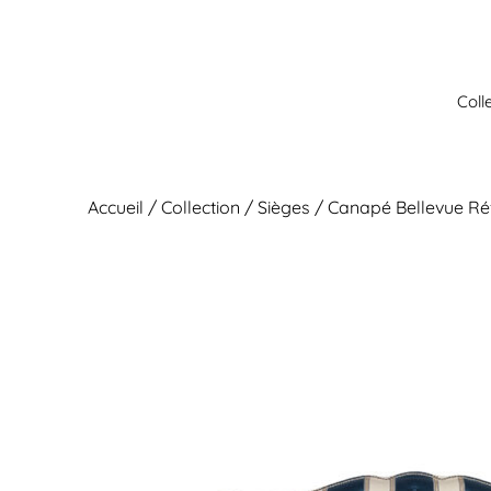
Aller
au
contenu
Coll
Accueil
/
Collection
/
Sièges
/ Canapé Bellevue Ré