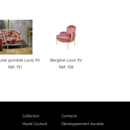
ise gondole Louis XV
Bergère Louis XV
Réf. 151
Réf. 158
Collection
Contacts
Haute Couture
Développement durable