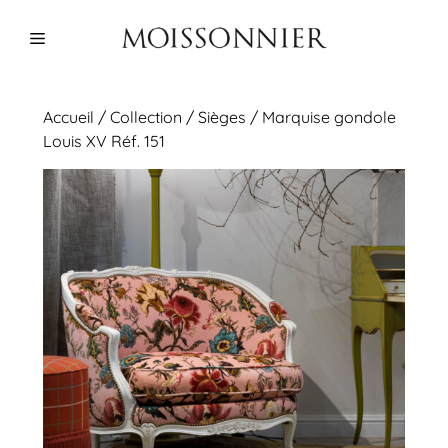
Aller
au
Menu
contenu
Accueil
/
Collection
/
Sièges
/ Marquise gondole
Louis XV Réf. 151