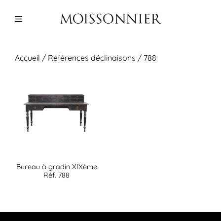
Aller
au
Menu
contenu
Accueil
/ Références déclinaisons / 788
Bureau à gradin XIXème
Réf. 788