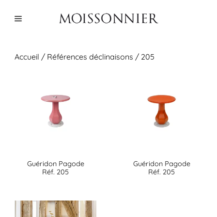
Aller
au
Menu
contenu
Accueil
/ Références déclinaisons / 205
Guéridon Pagode
Guéridon Pagode
Réf. 205
Réf. 205