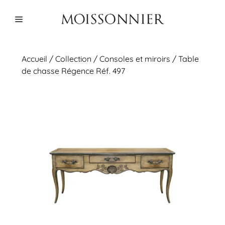
Aller
au
Menu
contenu
Accueil
/
Collection
/
Consoles et miroirs
/ Table
de chasse Régence Réf. 497