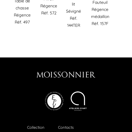
Table de
Fauteuil
lit
Régence
chasse
Régence
Sévigné
Réf. 572
Régence
médaillon
Réf.
Réf. 497
Réf. 157F
144TER
Collection
Contacts