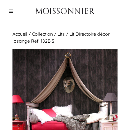
Aller
au
Menu
contenu
Accueil
/
Collection
/
Lits
/ Lit Directoire décor
losange Réf. 182BIS