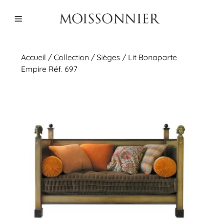
Aller
au
Menu
contenu
Accueil
/
Collection
/
Sièges
/ Lit Bonaparte
Empire Réf. 697