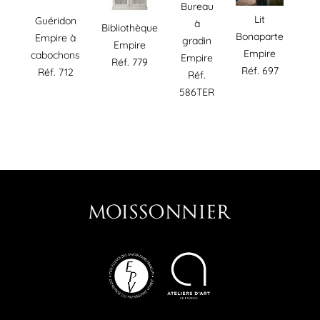
Bureau
Lit
Guéridon
à
Bibliothèque
Bonaparte
Empire à
gradin
Empire
Empire
cabochons
Empire
Réf. 779
Réf. 697
Réf. 712
Réf.
586TER