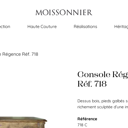
ection
Haute Couture
Réalisations
Hérita
 Régence Réf. 718
Console Ré
Réf. 718
Dessus bois, pieds galbés s
richement sculptée d’une im
Référence
718 C