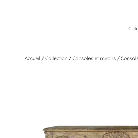
Aller
au
contenu
Coll
Accueil
/
Collection
/
Consoles et miroirs
/ Console