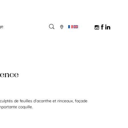
ge
gence
culptés de feuilles d’acanthe et rinceaux, façade
portante coquille.