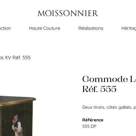
ection
Haute Couture
Réalisations
Hérita
s XV Réf. 555
Commode L
Réf. 555
Deux tiroirs, côtés galbés, 
Référence
555 DP