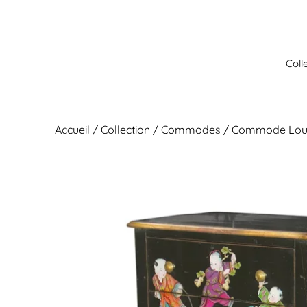
Aller
au
contenu
Coll
Accueil
/
Collection
/
Commodes
/ Commode Loui