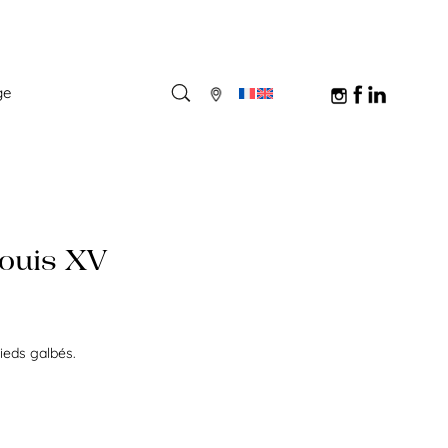
ge
ouis XV
pieds galbés.