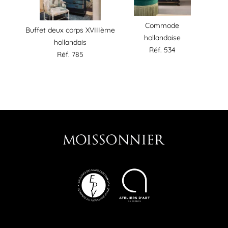
Commode
Buffet deux corps XVIIIème
hollandaise
hollandais
Réf. 534
Réf. 785