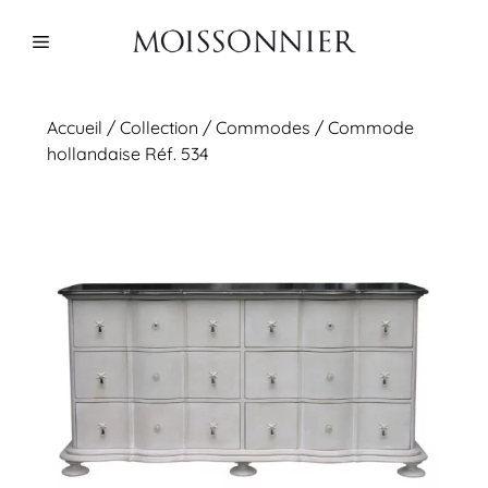
Aller
au
Menu
contenu
Accueil
/
Collection
/
Commodes
/ Commode
hollandaise Réf. 534