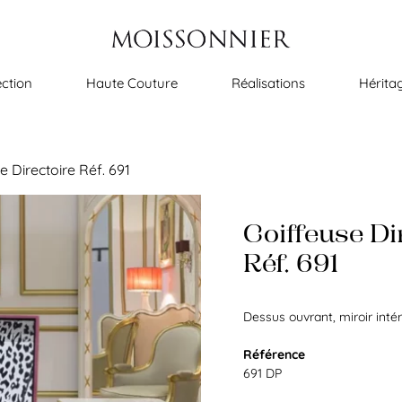
ection
Haute Couture
Réalisations
Hérita
e Directoire Réf. 691
Coiffeuse Di
Réf. 691
Dessus ouvrant, miroir inté
Référence
691 DP