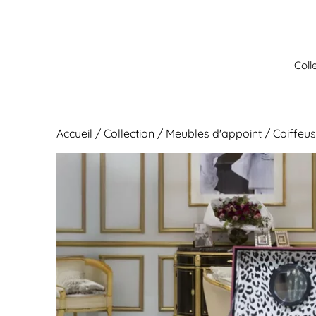
Aller
au
contenu
Coll
Accueil
/
Collection
/
Meubles d'appoint
/ Coiffeus