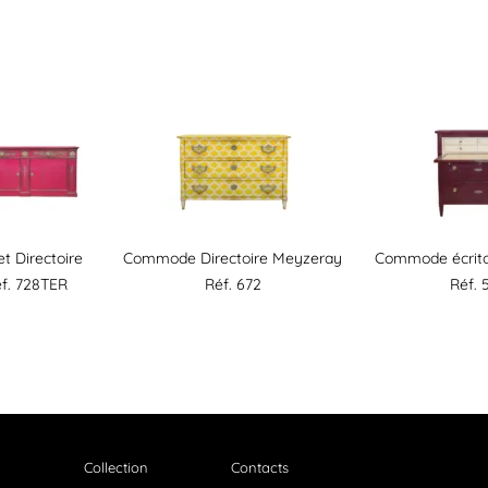
et Directoire
Commode Directoire Meyzeray
Commode écritoi
f. 728TER
Réf. 672
Réf. 
Collection
Contacts