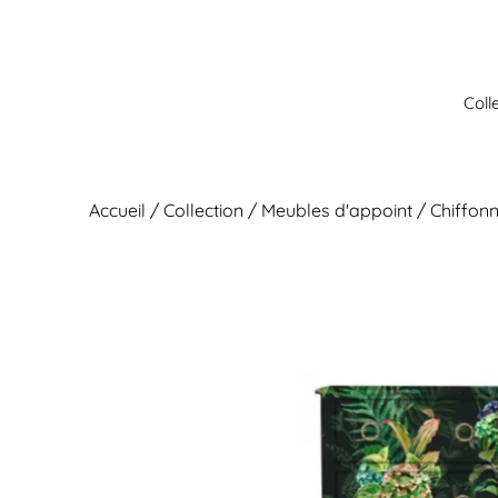
Aller
au
contenu
Coll
Accueil
/
Collection
/
Meubles d'appoint
/ Chiffonn