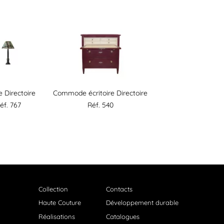
 Directoire
Commode écritoire Directoire
éf. 767
Réf. 540
Collection
Contacts
Haute Couture
Développement durable
Réalisations
Catalogues