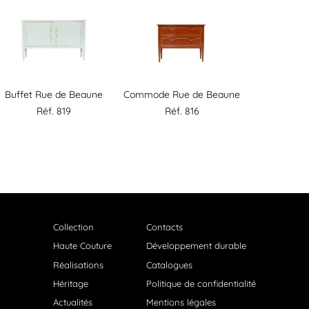
Buffet Rue de Beaune
Commode Rue de Beaune
Réf. 819
Réf. 816
Collection
Contacts
Haute Couture
Développement durable
Réalisations
Catalogues
Héritage
Politique de confidentialité
Actualités
Mentions légales