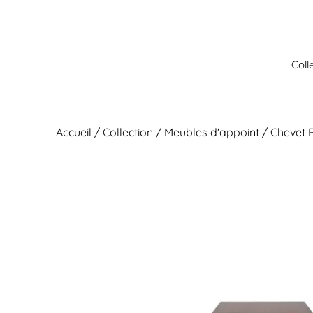
Aller
au
contenu
Coll
Accueil
/
Collection
/
Meubles d'appoint
/ Chevet 