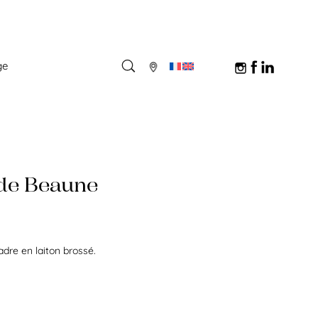
ge
de Beaune
adre en laiton brossé.