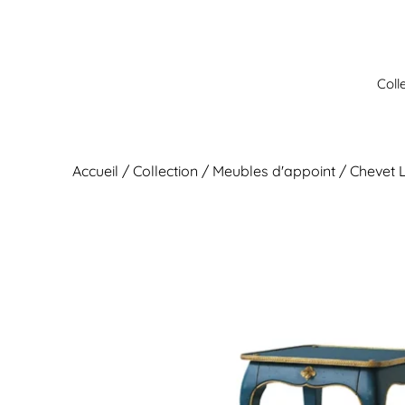
Aller
au
contenu
Coll
Accueil
/
Collection
/
Meubles d'appoint
/ Chevet L