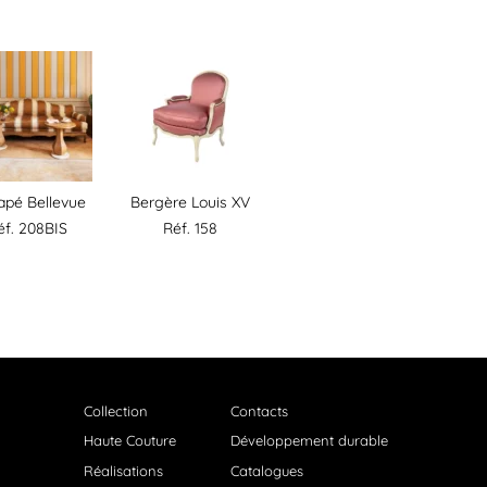
apé Bellevue
Bergère Louis XV
éf. 208BIS
Réf. 158
Collection
Contacts
Haute Couture
Développement durable
Réalisations
Catalogues