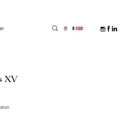
ge
s XV
aiton.