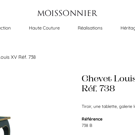
ection
Haute Couture
Réalisations
Hérita
ouis XV Réf. 738
Chevet Loui
Réf. 738
Tiroir, une tablette, galerie l
Référence
738 B