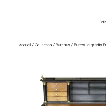
Aller
au
contenu
Coll
Accueil
/
Collection
/
Bureaux
/ Bureau à gradin E