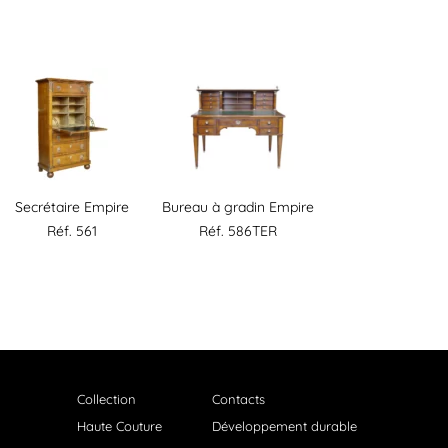
Secrétaire Empire
Bureau à gradin Empire
Réf. 561
Réf. 586TER
Collection
Contacts
Haute Couture
Développement durable