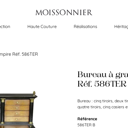
ection
Haute Couture
Réalisations
Hérita
mpire Réf. 586TER
Bureau à gr
Réf. 586TER
Bureau : cinq tiroirs, deux t
quatre tiroirs, cinq casiers
Référence
586TER B