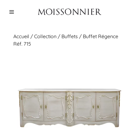
Aller
au
Menu
contenu
Accueil
/
Collection
/
Buffets
/ Buffet Régence
Réf. 715