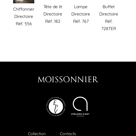
Tête de lit
Lampe
Buffet
Chiffonnier
Directoire
Directoire
Directoire
Directoire
Réf. 182
Réf. 767
Réf.
Réf. 556
728TER
Collection
Contacts