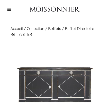
Aller
au
Menu
contenu
Accueil
/
Collection
/
Buffets
/ Buffet Directoire
Réf. 728TER