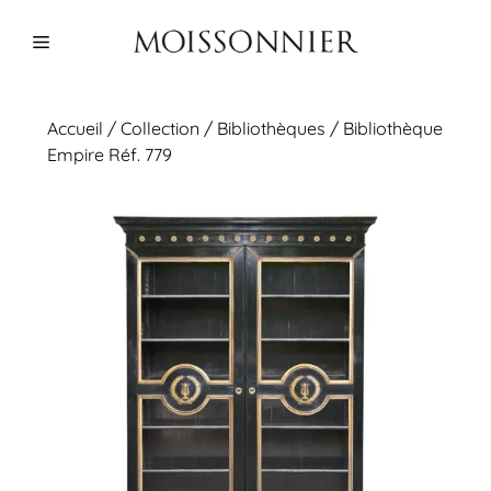
Aller
au
Menu
contenu
Accueil
/
Collection
/
Bibliothèques
/ Bibliothèque
Empire Réf. 779