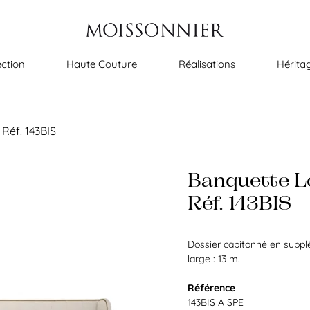
ection
Haute Couture
Réalisations
Hérita
Réf. 143BIS
Banquette L
Réf. 143BIS
Dossier capitonné en suppl
large : 13 m.
Référence
143BIS A SPE