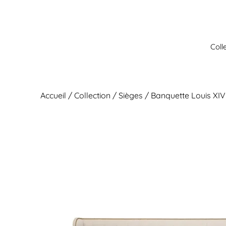
Aller
au
contenu
Coll
Accueil
/
Collection
/
Sièges
/ Banquette Louis XIV 