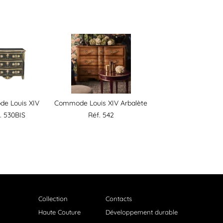
e Louis XIV
Commode Louis XIV Arbalète
. 530BIS
Réf. 542
Collection
Contacts
Haute Couture
Développement durable