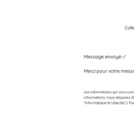
Aller
au
contenu
Coll
Message envoyé ✅
Merci pour votre messa
Les informations qui vous co
informations. Vous disposez d’u
“Informatique et Libertés”). 