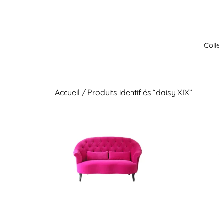
Aller
au
contenu
Coll
Accueil
/ Produits identifiés “daisy XIX”